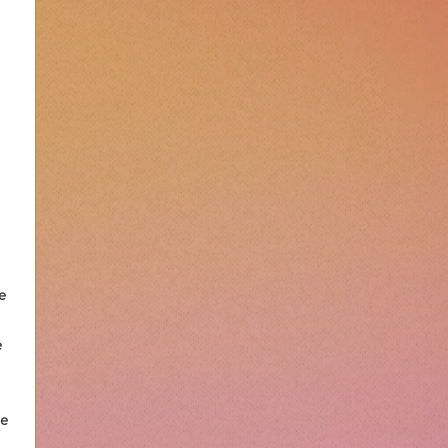
e 
 
e 