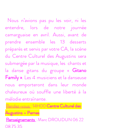
 Nous n’avions pas pu les voir, ni les 
entendre, lors de notre journée 
camarguaise en avril. Aussi, avant de 
prendre ensemble les 13 desserts 
préparés et servis par votre CA, la scène 
du Centre Culturel des Augustins sera 
submergée par la musique, les  chants et 
la danse gitans du groupe « 
Gitano 
Family »
. Les 4 musiciens et la danseuse 
nous emporteront dans leur monde 
chaleureux où souffle une liberté à la 
mélodie entraînante.  
Rendez-vous 
: 14H00 
Centre Culturel des 
Augustins – Pernes
Renseignements
: Marc DROUDUN 06 22 
08 75 35 