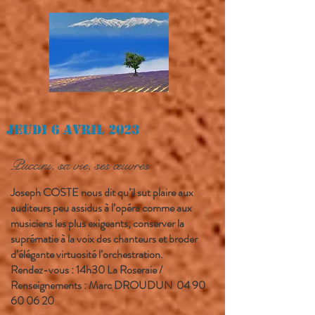
Jeudi 6 avril 2023
Puccini, sa vie, ses œuvres
Joseph COSTE nous dit qu’il sut plaire aux
auditeurs peu assidus à l’opéra comme aux
musiciens les plus exigeants, conserver la
suprématie à la voix des chanteurs et broder
d’élégante virtuosité l’orchestration.
Rendez-vous : 14h30 La Roseraie /
Renseignements : Marc DROUDUN
04 90
60 06 20