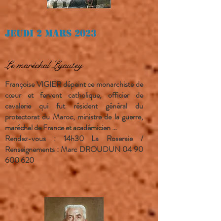
Jeudi 2 mars 2023
Le maréchal Lyautey
Françoise VIGIER dépeint ce monarchiste de
cœur et fervent catholique, officier de
cavalerie qui fut résident général du
protectorat du Maroc, ministre de la guerre,
maréchal de France et académicien …
Rendez-vous : 14h30 La Roseraie /
Renseignements : Marc DROUDUN
04 90
600 620