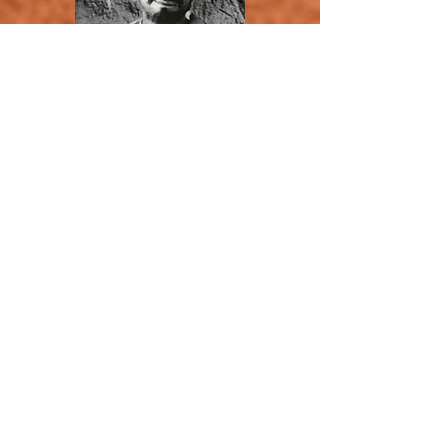
Jeudi 5 octobre
Les plus beaux chœurs de l’opéra
(volet 1)
Joseph COSTE – Cette conférence en 3
parties présentera les chœurs les plus célèbres
et définira leur rôle dans de nombreux opéras,
variant selon les situations, les époques et les
compositeurs.
Rendez-vous : 14h30 La Roseraie /
Renseignements : Marc DROUDUN
04 90
60 06 20