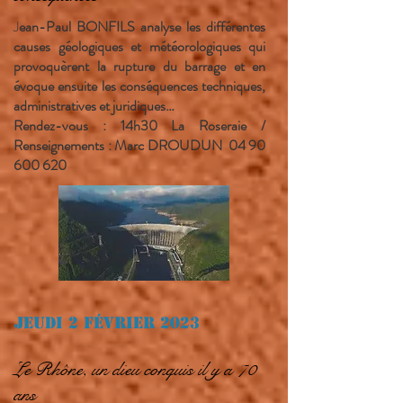
J
ean-Paul BONFILS analyse les différentes
causes géologiques et météorologiques qui
provoquèrent la rupture du barrage et en
évoque ensuite les conséquences techniques,
administratives et juridiques…
Rendez-vous : 14h30 La Roseraie /
Renseignements : Marc DROUDUN
04 90
600 620
Jeudi 2 février 2023
Le Rhône, un dieu conquis il y a 70
ans