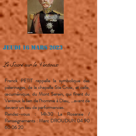
Jeudi 16 mars 2023
Le Sacré sur le Ventoux
Franck PETIT rappelle la symbolique des
pèlerinages, de la chapelle Ste Croix, et celle,
œcuménique, du Mont Serein, qui firent du
Ventoux le lien de l’homme à Dieu, …avant de
devenir un lieu de performances.
Rendez-vous : 14h30 La Roseraie /
Renseignements : Marc DROUDUN
04 90
60 06 20