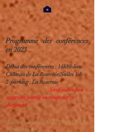
TWILIGHT EVENTS
Programme des conférences
en 2023
Début des conférences : 14h30-lieu:
Château de La Roseraie/Salles 1 &
2-parking : La Roseraie
Sauf indication
contraire portée en rouge sur ce
document
Renseignements : Marc DROUDUN
04 90 60 06 20