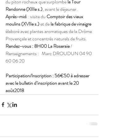
du piton rocheux que surplombe 
la Tour 
Randonne (XIIIe s.)
, avant le déjeuner.
Après-mid
i : visite du 
Comptoir des vieux 
moulins (XVIIe s.)
 et de 
la fabrique de vinaigre 
élaboré avec plantes aromatiques de la Drôme 
Provençale et concentrés naturels de fruits.
Rendez-vous : 8H00 La Roseraie
 / 
Renseignements :   Marc DROUDUN 04 90 
60 06 20 
Participation/Inscription : 56€50 à adresser 
avec le bulletin d’inscription avant le 20 
août2018