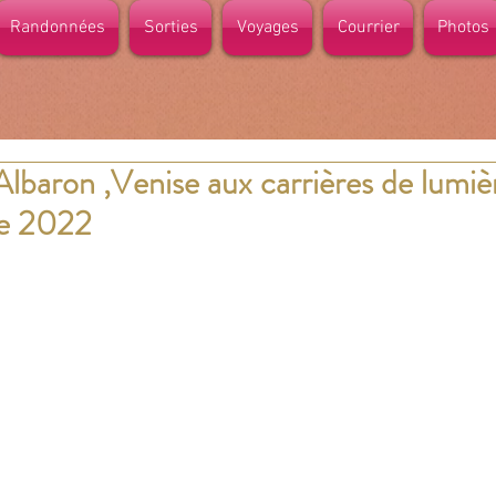
Randonnées
Sorties
Voyages
Courrier
Photos
 Albaron ,Venise aux carrières de lumiè
e 2022