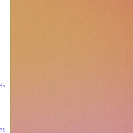
do 
 
75 