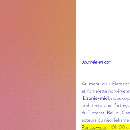
Journée en car
A
u menu du « Flamant ros
et l’omelette norvégienn
 L’après-midi
, nous voy
architecturaux, l’art by
du Tintoret, Bellini, Ca
acteurs du néoréalisme i
Rendez-vous
 : 10H00 co