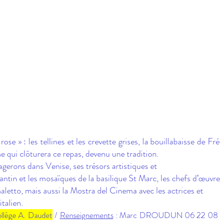
e » : les tellines et les crevette grises, la bouillabaisse de Fré
e qui clôturera ce repas, devenu une tradition. 
agerons dans Venise, ses trésors artistiques et
zantin et les mosaïques de la basilique St Marc, les chefs d’œuvre
naletto, mais aussi la Mostra del Cinema avec les actrices et 
talien.
llège A. Daudet
 / 
Renseignements
 : Marc DROUDUN 06 22 08 